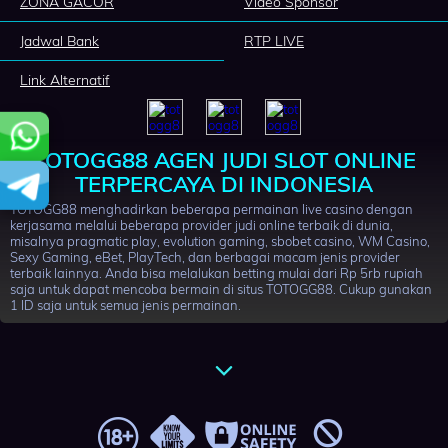
ZONA GACOR
Video Sponsor
Jadwal Bank
RTP LIVE
Link Alternatif
TOTOGG88 AGEN JUDI SLOT ONLINE
TERPERCAYA DI INDONESIA
TOTOGG88 menghadirkan beberapa permainan live casino dengan
kerjasama melalui beberapa provider judi online terbaik di dunia,
misalnya pragmatic play, evolution gaming, sbobet casino, WM Casino,
Sexy Gaming, eBet, PlayTech, dan berbagai macam jenis provider
terbaik lainnya. Anda bisa melalukan betting mulai dari Rp 5rb rupiah
saja untuk dapat mencoba bermain di situs TOTOGG88. Cukup gunakan
1 ID saja untuk semua jenis permainan.