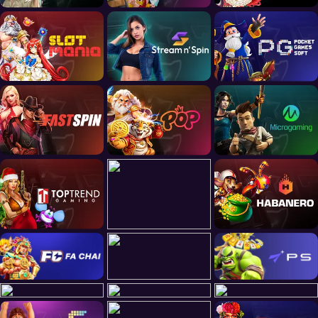
PROMOSI
HUBUNGI
KAMI
DOWNLOAD
Lupa
DAFTAR
Password?
ASUK
Butuh
LIVE
Bantuan?
CHAT
2021 ©
TOTOGG88
All right
reserved